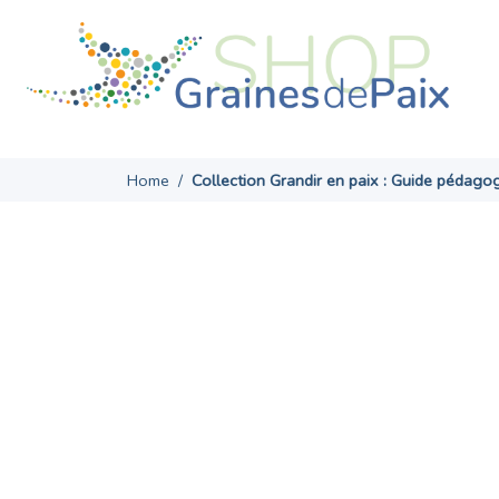
Skip
to
content
Home
/
Collection Grandir en paix : Guide pédago