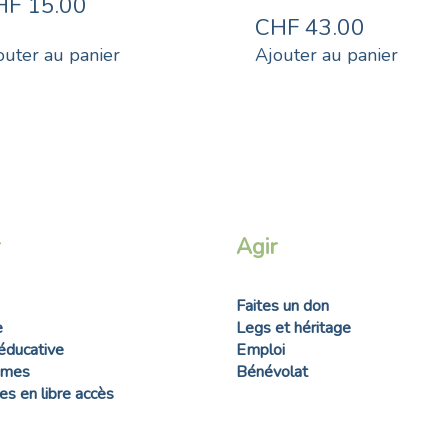
HF
15.00
CHF
43.00
outer au panier
Ajouter au panier
Agir
Faites un don
e
Legs et héritage
éducative
Emploi
mmes
Bénévolat
s en libre accès