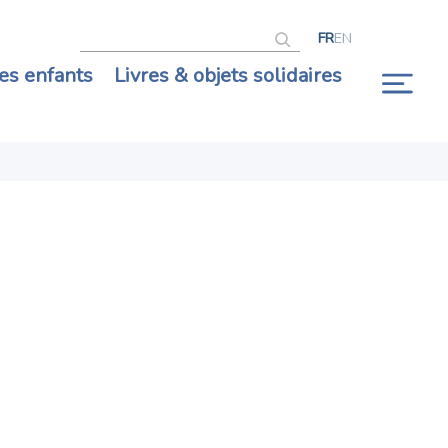
Rechercher
FR
EN
es enfants
Livres & objets solidaires
Ouv
la
nav