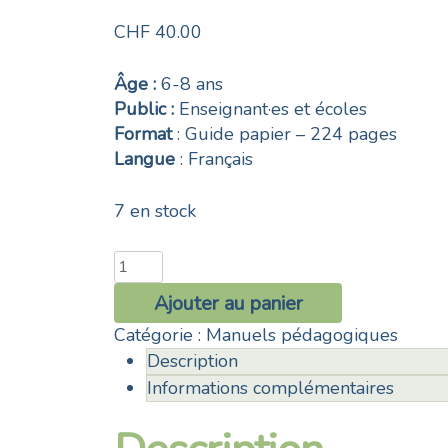
CHF
40.00
Âge :
6-8 ans
Public :
Enseignant·es et écoles
Format
: Guide papier – 224 pages
Langue
: Français
7 en stock
quantité
de
Ajouter au panier
Collection
Catégorie :
Manuels pédagogiques
Grandir
Description
en
paix
Informations complémentaires
:
Guide