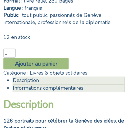
Format
: livre relié, 280 pages
Langue
: français
Public
: tout public, passionnés de Genève
internationale, professionnels de la diplomatie
12 en stock
quantité
de
Ajouter au panier
126
Catégorie :
Livres & objets solidaires
battements
Description
de
cœur
Informations complémentaires
pour
Description
animer
la
Genève
126 portraits pour célébrer la Genève des idées, de
internationale
l’action et du cœur