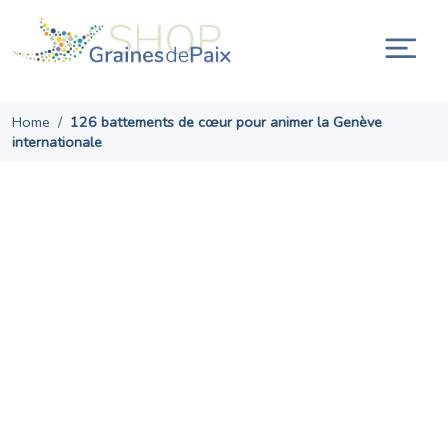
Skip
to
content
Ouvr
la
navi
Home
/
126 battements de cœur pour animer la Genève
internationale